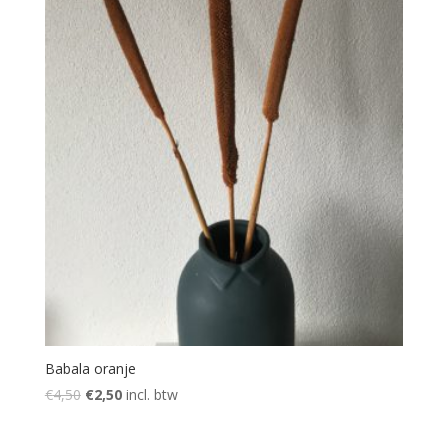
Babala oranje
Oorspronkelijke
Huidige
€
4,50
€
2,50
incl. btw
prijs
prijs
was:
is: