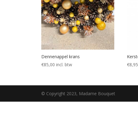
Dennenappel krans
Kers
€
85,00
incl. btw
€
8,9
© Copyright 2023, Madame Bouquet