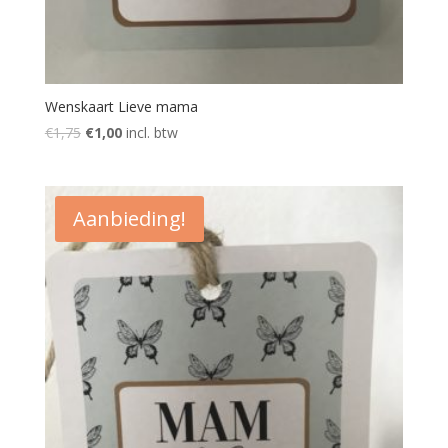
Wenskaart Lieve mama
Oorspronkelijke
Huidige
€
1,75
€
1,00
incl. btw
prijs
prijs
was:
is:
€1,75.
€1,00.
Aanbieding!