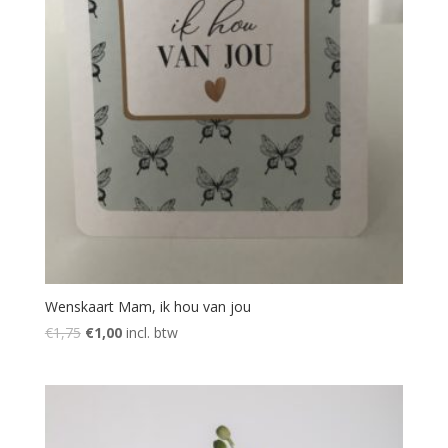
Wenskaart Mam, ik hou van jou
Oorspronkelijke
Huidige
€
1,75
€
1,00
incl. btw
prijs
prijs
was:
is:
€1,75.
€1,00.