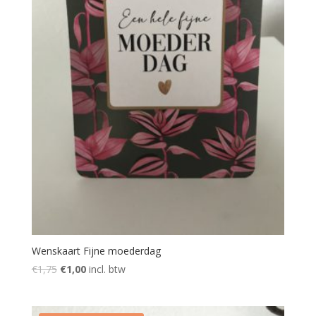
Wenskaart Fijne moederdag
Oorspronkelijke
Huidige
€
1,75
€
1,00
incl. btw
prijs
prijs
was:
is: