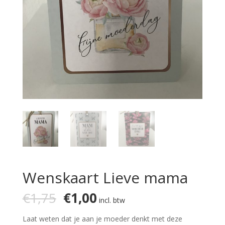
Wenskaart Lieve mama
Oorspronkelijke
Huidige
€
1,75
€
1,00
incl. btw
prijs
prijs
was:
is:
Laat weten dat je aan je moeder denkt met deze