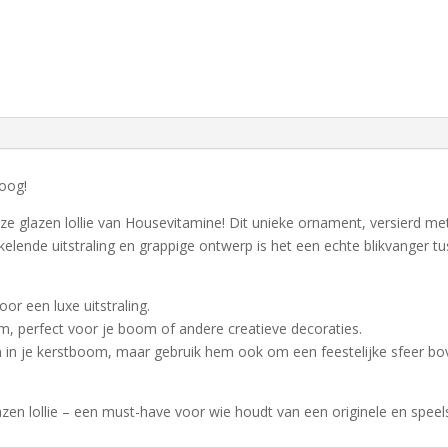
poog!
ze glazen lollie van Housevitamine! Dit unieke ornament, versierd met
ankelende uitstraling en grappige ontwerp is het een echte blikvanger tu
r een luxe uitstraling.
, perfect voor je boom of andere creatieve decoraties.
lleen in je kerstboom, maar gebruik hem ook om een feestelijke sfeer 
en lollie – een must-have voor wie houdt van een originele en speels