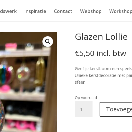
idswerk
Inspiratie
Contact
Webshop
Workshop
Glazen Lollie
€
5,50
incl. btw
Geef je kerstboom een speelse
Unieke kerstdecoratie met pail
sfeer.
Op voorraad
Glazen
Toevoege
Lollie
aantal