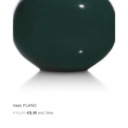
Vaas PLANO
Oorspronkelijke
Huidige
€
16,95
€
8,95
incl. btw
prijs
prijs
was:
is: