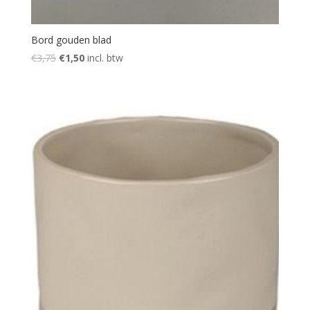
Bord gouden blad
Oorspronkelijke
Huidige
€
3,75
€
1,50
incl. btw
prijs
prijs
was:
is:
€3,75.
€1,50.