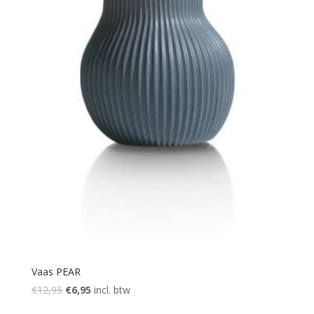
Vaas PEAR
Oorspronkelijke
Huidige
€
12,95
€
6,95
incl. btw
prijs
prijs