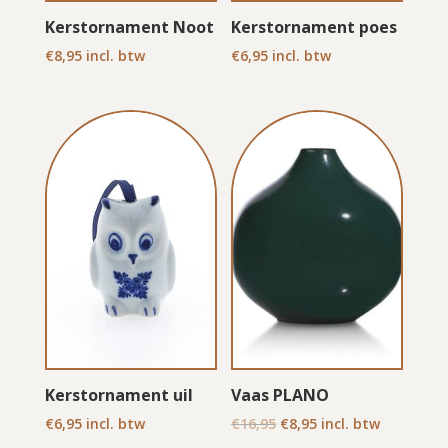
Kerstornament Noot
Kerstornament poes
€
8,95
incl. btw
€
6,95
incl. btw
Kerstornament uil
Vaas PLANO
Oorspronkelijke
Huidige
€
6,95
incl. btw
€
16,95
€
8,95
incl. btw