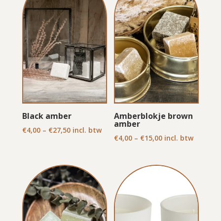
Black amber
Amberblokje brown
amber
€
4,00
–
€
27,50
incl. btw
€
4,00
–
€
15,00
incl. btw