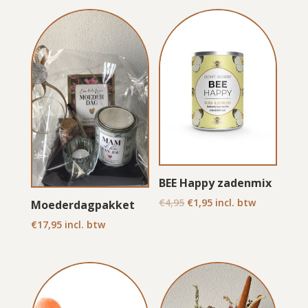
BEE Happy zadenmix
Oorspronkelijke
Huidige
€
4,95
€
1,95
incl. btw
Moederdagpakket
prijs
prijs
€
17,95
incl. btw
was:
is:
€4,95.
€1,95.