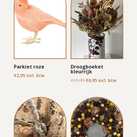
Parkiet roze
Droogboeket
kleurrijk
€
2,95
incl. btw
Oorspronkelijke
Huidige
€
19,99
€
6,95
incl. btw
prijs
prijs
was:
is:
€19,99.
€6,95.